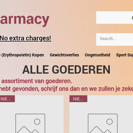
harmacy
 No extra charges!
 (Erythropoietin) Kopen
Gewichtsverlies
Ongerustheid
Sport S
ALLE GOEDEREN
 assortiment van goederen.
t hebt gevonden, schrijf ons dan en we zullen je zek
NIEUWE
NIEUWE