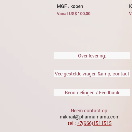
MGF . kopen
K
Verkoopprijs
V
Vanaf
US$ 100,00
V
Over levering:
Veelgestelde vragen &amp; contact
Beoordelingen / Feedback
Neem contact op:
mikhail@pharmamama.com
tel.:
​
+7(966)1511515