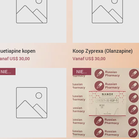
uetiapine kopen
Koop Zyprexa (Olanzapine)
erkoopprijs
Verkoopprijs
anaf
US$ 30,00
Vanaf
US$ 30,00
NIEUWE
NIEUWE