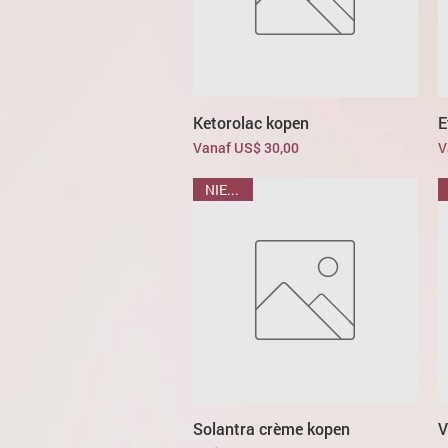
Ketorolac kopen
E
Verkoopprijs
V
Vanaf
US$ 30,00
V
NIEUWE
Solantra crème kopen
V