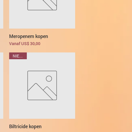
Meropenem kopen
Verkoopprijs
Vanaf
US$ 30,00
NIEUWE
Biltricide kopen