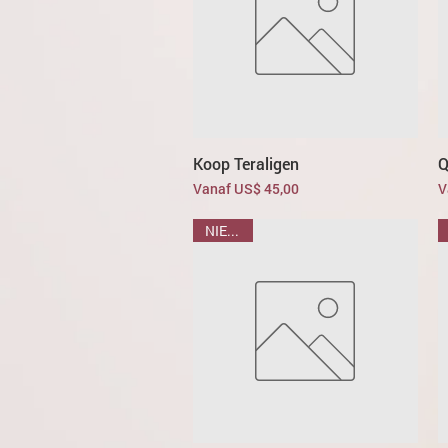
Koop Teraligen
Q
Verkoopprijs
V
Vanaf
US$ 45,00
V
NIEUWE