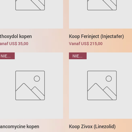
thoxydol kopen
Koop Ferinject (Injectafer)
erkoopprijs
Verkoopprijs
anaf
US$ 35,00
Vanaf
US$ 215,00
NIEUWE
NIEUWE
ancomycine kopen
Koop Zivox (Linezolid)