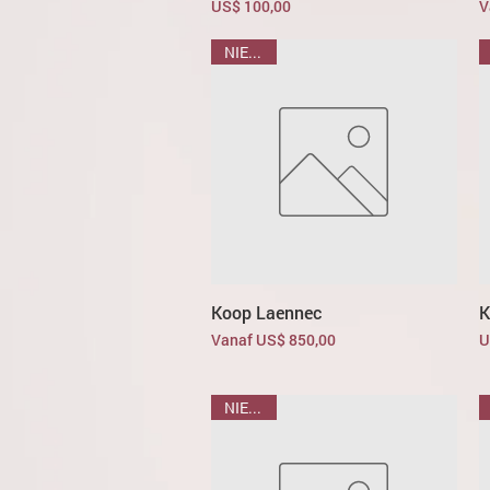
Prijs
V
US$ 100,00
V
NIEUWE
Koop Laennec
K
Verkoopprijs
P
Vanaf
US$ 850,00
U
NIEUWE