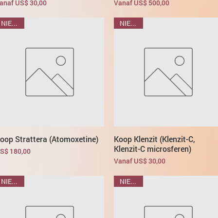
erkoopprijs
Verkoopprijs
anaf
US$ 30,00
Vanaf
US$ 500,00
NIEUWE
NIEUWE
oop Strattera (Atomoxetine)
Koop Klenzit (Klenzit-C,
Klenzit-C microsferen)
rijs
S$ 180,00
Verkoopprijs
Vanaf
US$ 30,00
NIEUWE
NIEUWE