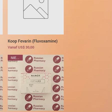
Koop Fevarin (Fluvoxamine)
Verkoopprijs
Vanaf
US$ 30,00
NIEUWE