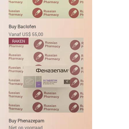
Buy Baclofen
Verkoopprijs
Vanaf
US$ 55,00
RAKEN
Buy Phenazepam
Niet op voorraad