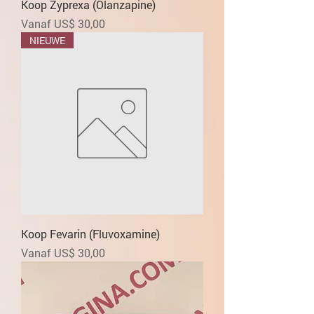
Koop Zyprexa (Olanzapine)
Verkoopprijs
Vanaf
US$ 30,00
NIEUWE
Koop Fevarin (Fluvoxamine)
Verkoopprijs
Vanaf
US$ 30,00