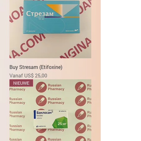
Buy Stresam (Etifoxine)
Verkoopprijs
Vanaf
US$ 25,00
NIEUWE