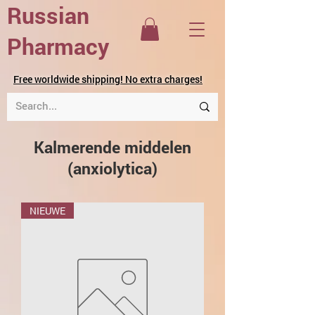
Russian
Pharmacy
Free worldwide shipping! No extra charges!
Kalmerende middelen
(anxiolytica)
NIEUWE