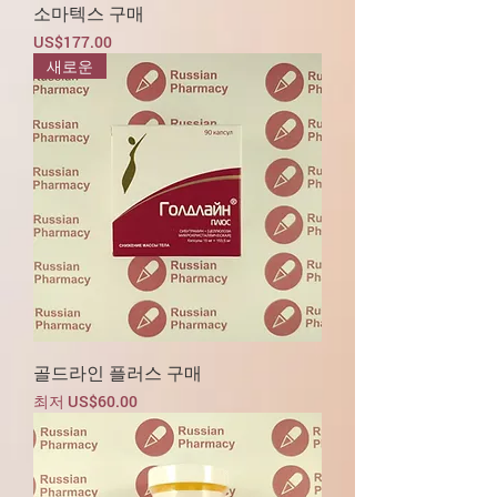
소마텍스 구매
가격
US$177.00
새로운
골드라인 플러스 구매
할인가
최저
US$60.00