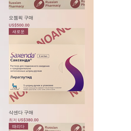
오젬픽 구매
가격
US$500.00
새로운
삭센다 구매
할인가
최저
US$380.00
때리다