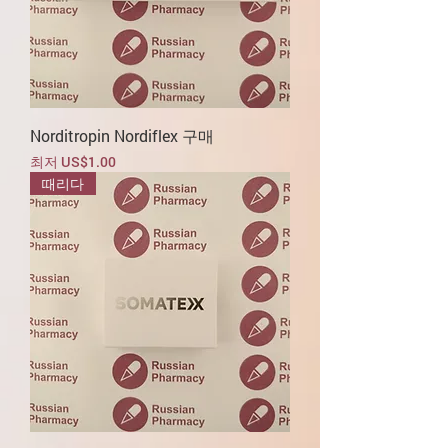
Norditropin Nordiflex 구매
할인가
최저
US$1.00
때리다