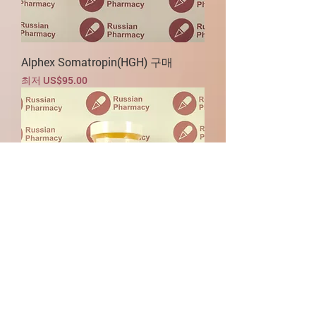
Alphex Somatropin(HGH) 구매
할인가
최저
US$95.00
DMAA Stim(디메틸아밀라민) 구매
품절