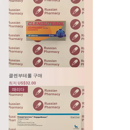
클렌부테롤 구매
할인가
최저
US$32.00
때리다