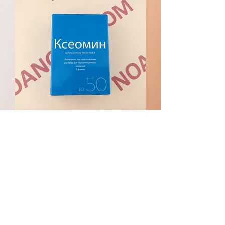
제오민 구매
할인가
최저
US$200.00
배송 정보
자주 묻는 질문 및 연락처
리뷰/피드백