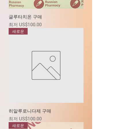
글루타치온 구매
할인가
최저
US$100.00
새로운
히알루로니다제 구매
할인가
최저
US$100.00
새로운