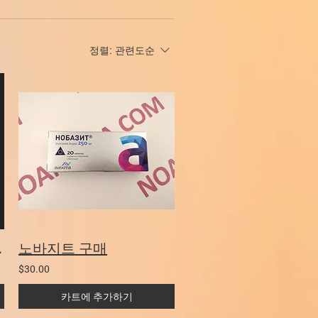
정렬:
관련도순
 구매
노바지트 구매
$30.00
카트에 추가하기