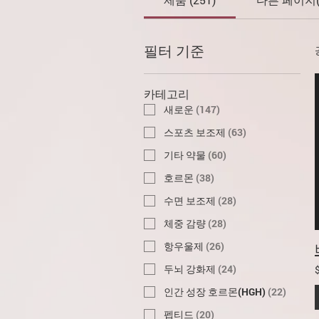
필터 기준
카테고리
새로운
(
147
)
스포츠 보조제
(
63
)
기타 약물
(
60
)
호르몬
(
38
)
수면 보조제
(
28
)
체중 감량
(
28
)
항우울제
(
26
)
두뇌 강화제
(
24
)
인간 성장 호르몬(HGH)
(
22
)
펩티드
(
20
)