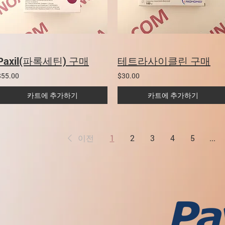
Paxil(파록세틴) 구매
테트라사이클린 구매
$55.00
$30.00
카트에 추가하기
카트에 추가하기
이전
1
2
3
4
5
...