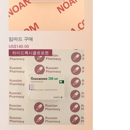
임마드 구매
가격
US$140.00
하이드록시클로로퀸