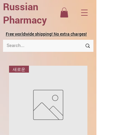
Russian
Pharmacy
Free worldwide shipping! No extra charges!
새로운