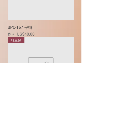
BPC-157 구매
할인가
최저
US$40.00
새로운
ACE-031 구매