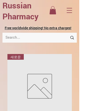
Russian
Pharmacy
Free worldwide shipping! No extra charges!
새로운