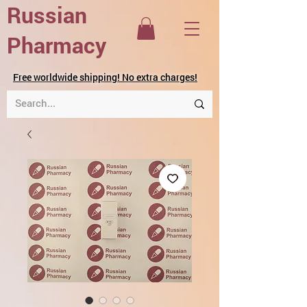
Russian
Pharmacy
Free worldwide shipping! No extra charges!