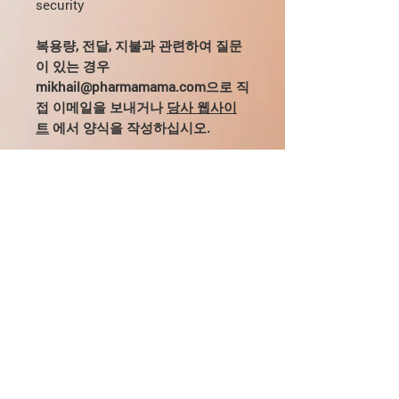
security
복용량, 전달, 지불과 관련하여 질문
이 있는 경우
mikhail@pharmamama.com으로 직
접 이메일을 보내거나
당사 웹사이
트
에서 양식을 작성하십시오.
PEG MGF는 무엇입니까?
PEG-MGF는 인슐린 유사 성장 인자를
PEG-MGF를 복용하는 방법?
기반으로 하는 물질입니다.
신체에서는
근육 세포 분열
과정에 참여하여
손상된
페그 MGF 복용량
조직
의 재생을 촉진합니다. 그 기능은
PEG MGF의 가능한 부작용
성장 호르몬
인 소마토트로핀과 유사합
페그-MGF의 일일 평균 용량은
일주일
복용량을 따르고 섭취 규칙을 무시하지
니다.
그럼에도 불구하고, PEG MGF는
에 2 ~ 3 배의
주파수로,
100 ~ 200
보디 빌딩에서 PEG MGF의 효율성
않으면 부정적인 영향을 겪지 않을 것입
신체의 연골 뼈 조직의 발달에 영향을
MCG입니다.
더 많은 양을 투여해도 결
니다.
미치지 않으며, 이것이 이 두 물질의 주
쥐에 대한 연구에서 기계적 성장 인자가
과가 크게 개선되지는 않습니다.
요 차이점입니다.
PEG MGF의 보관 조건
어린 개체에게
더 효과적인 것으로 확인
코피
되었습니다.
나이가 많을수록 약물 투여
보관 조건:
직사광선을 피하고 냉장고(