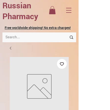
Russian
Pharmacy
Free worldwide shipping! No extra charges!