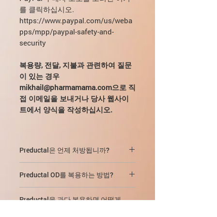
를 클릭하십시오.
https://www.paypal.com/us/weba
pps/mpp/paypal-safety-and-
security
복용량, 전달, 지불과 관련하여 질문
이 있는 경우
mikhail@pharmamama.com으로 직
접 이메일을 보내거나 당사 웹사이
트에서 양식을 작성하십시오.
Preductal은 언제 처방됩니까?
Preductal은 관상 동맥 심장 질환의 장
Preductal OD를 복용하는 방법?
기간 치료를 위해 처방됩니다. 단일 또
는 복합 요법의 일부로 안정형 협심증
내부, 1일 1회, 아침, 아침 식사 중에 1캡
발작을 예방합니다.
Preductal을 과다 복용하면 어떻게
슐.
됩니까?