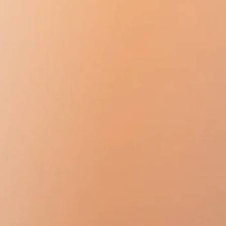
0mg)
가 증가할 수 있으므로 추가로
파낭
12mg)
로테이트
(오로트산)를 복용하는 것을
8mg)
다.
g)
첫 주 동안 점진적으로 증가해야 합
l을 복용하는 최적의 시간 - 아침에 (불면
침에 약물의 효과가 더 높음). 증량하
후 2회로 나누어 복용하십시오.
메토프롤롤이나 비소프롤롤과 케토티
니다.
질, BCAA 및 기타 코티솔 차단제를
십시오. 이렇게 하면 결과가 크게 향
또는 건조를 위한 적절한 식단을 관찰
신체에서 칼륨을 배출할 수 있습니다. 칼륨
십시오(또는 요리할 때 염화칼륨 대
의 일부를 대체하십시오).
사에서 구입할 수 있는 기성품 키트