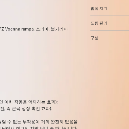
심장 두근거림(60%
활성화되고 지방 분해
메스꺼움과 심계항진을
합니다.
해 제거됩니다. 
체의 여기로 인해 생
법적 지위
과 알코올을 함께 사
metoprolol
50mg
그룹에 속합니다.
롤과 알코올은 심혈관
clenbuterol 과정
Clen은 대부분의 국
떨림(20%) - 특
아나볼릭 스테로이드와
또한 알코올은 체중 
(수용체 내성)가 발생
도핑 관리
두려움 없이 Clenbu
니다.
케토티펜에
위험 없이 여아에게 투
근육을 파괴합니다.
20 NPZ Voenna rampa, 소피아, 불가리아
티펜을 사용하여 2주
롤을 구매하는 것은 
발한(10%)
반감기: 36시간.
클렌부테롤 사용은 도
없으면 휴식이 소용이
구성
불면증(7%) - 케
로 대회 전에 약물 복
십시오. 케토티펜이 
불안(6%)은 케토
주이므로 마지막 알약을
휴식의 필요성은 19
각 정제는 다음을 포함합니다:
혈압 상승(6%) -
면 최소 14일이 소요
베타-아드레날린성 수
0.02mg(20mcg). 
에 비소프롤롤 5m
G 단백질 등) 수준에
시오.
형으로 인해 발생합니
설사(5%) - 일
며칠이 걸립니다.
메스꺼움(3%)
언급한 바와 같이, 클
경련(과량투여 또는
케토티펜을 포함함으로
개별적인 경우에는 
용체의 적응을 방지하기
상승으로 인한 것일
은 맥박 과정이 권장되
 이화 작용을 억제하는 효과);
Clenbuterol 솔로의
보시다시피, 클렌부테
1일차: 20μg(0.02
, 즉 근육 성장 촉진 효과).
프롤롤(메토프롤롤)로
2일차: 40μg(0.04
부작용은 특히 코스의
3일차: 60㎍(0.06
릴 수 없는 부작용이 거의 완전히 없음을
후에는 가라 앉거나 
4일차: 80㎍(0.08
딩에서 최고의 지방 버너 중 하나입니다.