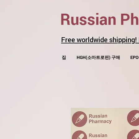
Russian P
Free worldwide shipping!
집
HGH(소마트로핀) 구매
EP