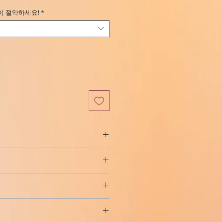
인
이 절약하세요!
*
가
- 기관지 천식 치료를 위해 의학에서
년 동안 clenbuterol은 지방 연소 능
딩 및 피트니스 분야에서 널리 사용
체중 감량을 위한 클렌부테롤의 권장
 감량 및 "절단"을 위해 자주 사용합
 140mcg입니다. 여성의 경우 클렌부
스에는 종종 체중 감량 과정을 가속화
-100μg입니다. clenbuterol의 과
 발생 빈도별로 나열되어 있습니다.
케토티펜이 포함됩니다.
Clenbuterol
기 위해 엄격하게 준수해야 하는 자
이드와 관련이 없으며 교감 신경계가
습니다. 또한 코스의 효율성을 극대화