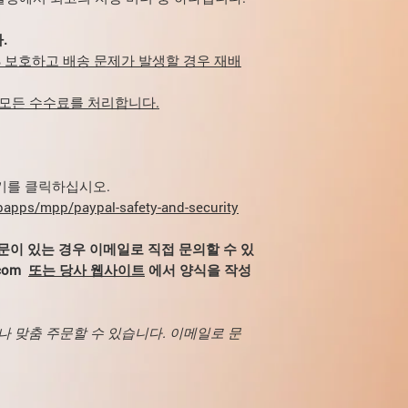
5일차: 100μg(0.1
신체에서 칼륨의 회수
6-12일: 120μg(0.
진
정제 또는
칼륨 오
.
13일차: 80㎍(0.0
고려하는 것이 좋습니
00% 보호하고 배송 문제가 발생할 경우 재배
14일: 40μg(0.04m
부서지다
 모든 수수료를 처리합니다.
클렌부테롤의 용량은 
니다. clenbutero
증을 유발하지 않고 아
여 아침과 저녁 식사 
여기를 클릭하십시오.
부작용을 줄이려면 
apps/mpp/paypal-safety-and-security
펜을 함께 복용해야 합
문이 있는 경우 이메일로 직접 문의할 수 있
주기 동안 충분한 단백
com
또는 당사 웹사이트
에서 양식을 작성
섭취하는 것을 잊지 마
상됩니다. 체중 감소 
하십시오.
 맞춤 주문할 수 있습니다. 이메일로 문
Clenbuterol은 
이온 보충제를 섭취하
신 식염(염화나트륨)
클렌부테롤 주기 및 당