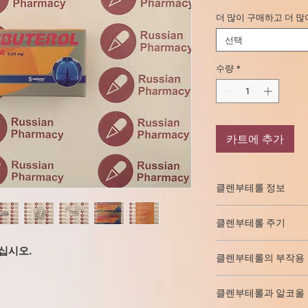
더 많이 구매하고 더 많
선택
수량
*
카트에 추가
클렌부테롤 정보
Clenbuterol ( "clen")
클렌부테롤 주기
사용되는 약물. 최근 몇 
력과 관련하여 보디 빌
남성의 경우 절단 및 
십시오.
되어 운동 선수가 체중
클렌부테롤의 부작용
복용량은 하루 120 -
니다. 클렌부테롤 코
테롤의 평균 용량 하루 80
클렌부테롤의 부작용은
하기 위해
티록신
과
정에는 부작용을 피하
클렌부테롤과 알코올
은 단백 동화 스테로
체 미묘한 기능이 있