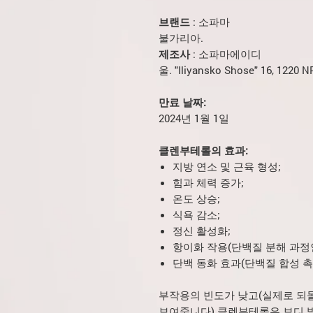
브랜드
: 소파마
불가리아.
제조사
: 소파마에이디
울. "Iliyansko Shose" 16, 12
만료 날짜:
2024년 1월 1일
클렌부테롤의 효과:
지방 연소 및 근육 형성;
힘과 체력 증가;
온도 상승;
식욕 감소;
정신 활성화;
항이화 작용(단백질 분해 과정인
단백 동화 효과(단백질 합성 촉진
부작용의 빈도가 낮고(실제로 되돌
보여줍니다) 클렌부테롤은 보디 빌