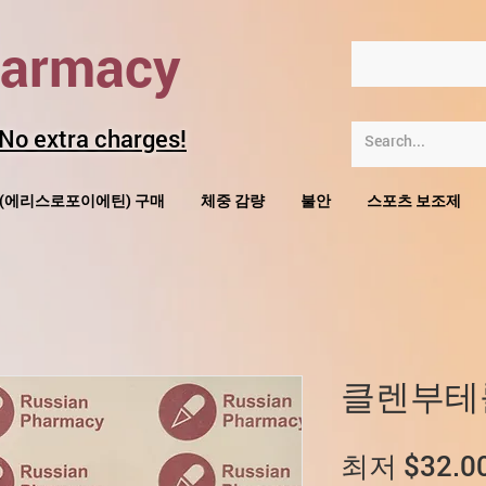
harmacy
 No extra charges!
O(에리스로포이에틴) 구매
체중 감량
불안
스포츠 보조제
클렌부테
최저
$32.0