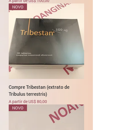
Preço promocional
A partir de
US$ 100,00
NOVO
Compre Tribestan (extrato de
Tribulus terrestris)
Preço promocional
A partir de
US$ 80,00
NOVO