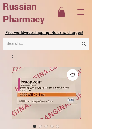
Russian
Pharmacy
Free worldwide shipping! No extra charges!