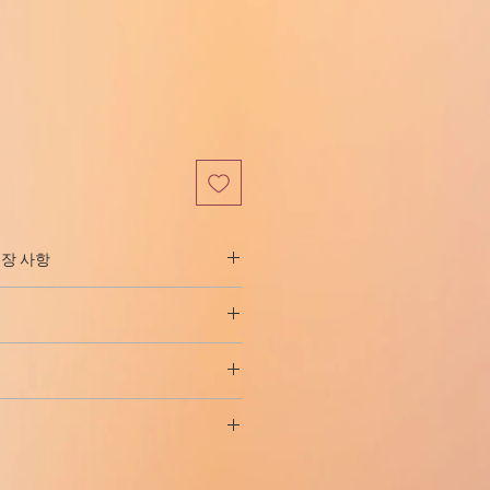
가
격
권장 사항
동안의 훈련.
적으로 비타민 및 미네랄, 단백 동
로 인한 간 및 담도 질환의 병용 요법.
과 같은 다른 약물과 함께 사용됩니
장 부정맥(특히 부정맥의 경우).
 내부(식전 1시간 또는 식후 4시간)
며 해를 끼치 지 않습니다. 어떤 경우
질병, 소화기 및 소화기 감염 영양 실
1.5~2g(0.5g 하루 3~4회)의 복
병이 약물 중단 후 빠르게 통과합니
-40일이며 경우에 따라 더 오래 걸립
vogistaminnye 약물을 지정하십시
며 순도가 같은 제목의 스포츠 보조
개월 휴식 후 치료를 반복합니다. 경우
증상. (통풍을 일으킬 수 있음)