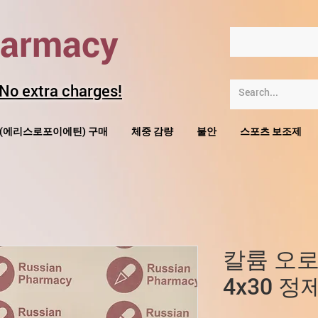
harmacy
 No extra charges!
O(에리스로포이에틴) 구매
체중 감량
불안
스포츠 보조제
칼륨 오로
4x30 정