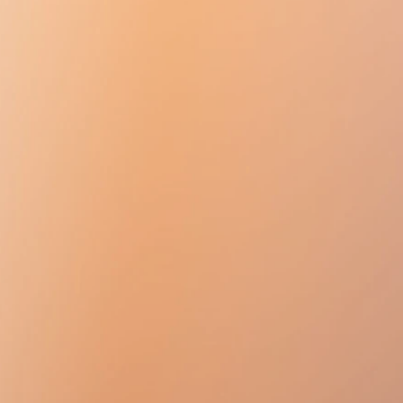
에 따라 성인 1일 3g(1일 6정)으로
다 복용하면 간의 지방 변성이 발생