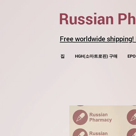
Russian P
Free worldwide shipping!
집
HGH(소마트로핀) 구매
EP