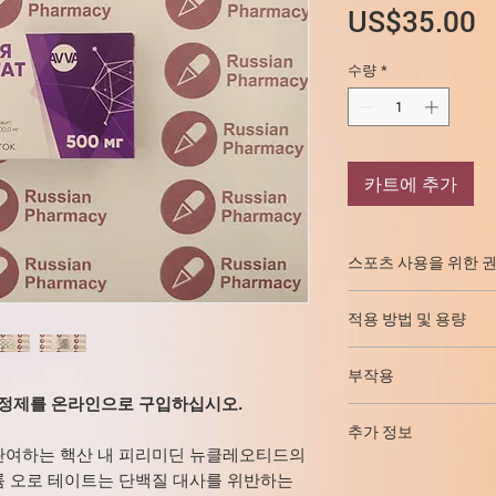
US$35.00
수량
*
카트에 추가
스포츠 사용을 위한 
신체 활동 증가.
적용 방법 및 용량
근육량 모집 기간 
산에서 훈련.
칼륨 오로테이트는 일반
중독 (젖산 포함)으
부작용
화 스테로이드, 리복신
울혈성 심부전, 심
 4x30 정제를 온라인으로 구입하십시오.
다. 칼륨 오로테이트가
칼륨 붕산염은 잘 견디
피부병. 어린이의 
입니다. 스포츠에서 하루 
추가 정보
에는 알레르기 성 피부
조 후 회복 기간.
용량. 치료 과정은 20
관여하는 핵산 내 피리미딘 뉴클레오티드의
다. 필요한 경우 proti
이 약은 의학적 품질이
니다. 필요한 경우 2
륨 오로 테이트는 단백질 대사를 위반하는
오. 가능한 소화 불량 
제보다 높습니다.