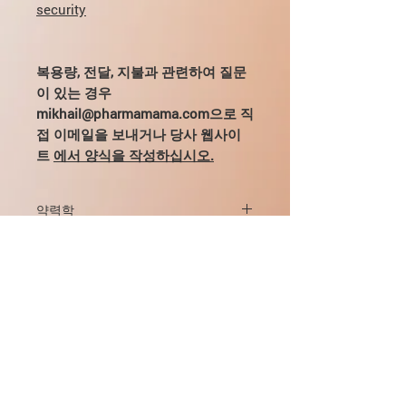
security
복용량, 전달, 지불과 관련하여 질문
이 있는 경우
mikhail@pharmamama.com으로 직
접 이메일을 보내거나 당사 웹사이
트
에서 양식을 작성하십시오.
약력학
Yaz® Plus
는 호르몬 정제 및 칼슘 레보
약동학
페폴라트 및 칼슘 레보페폴라트만을 함
유하는 보조 정제로 구성된 저용량, 단
드로스피레논
일상 경구 에스트로겐-프로게스틴 복합
약물 Yaz® Plus의 적응증
피임약입니다.
흡수.
특히 호르몬 의존성 체액 저류 증상
OCP의 피임 효과는 다양한 요인의 상호
섭취하면 drospirenone은 빠르고 거의
금기 사항
이 있는 여성의 경우 피임
작용을 기반으로 하며, 그 중 가장 중요
완전히 흡수됩니다. 단일 경구 투여 후
중등도의 여드름(상상성 여드름)의
한 것은 배란 억제, 자궁경부 분비물의
Yaz® Plus
는 아래 나열된 상태/질병/
38ng/ml에 해당하는 혈장 내
피임 및 치료;
점도 증가 및 자궁내막의 변화입니다.
임신 및 수유 중 사용
위험 요소가 있는 경우 사용이 금지됩니
drospirenone의 Cmax는 1-2시간 내에