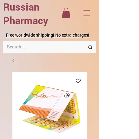
Russian
Pharmacy
Free worldwide shipping! No extra charges!