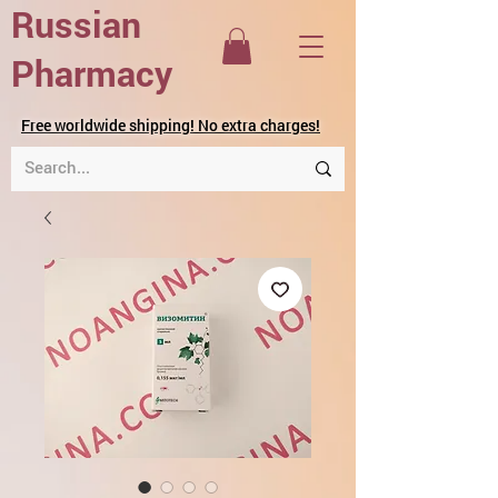
Russian
Pharmacy
Free worldwide shipping! No extra charges!