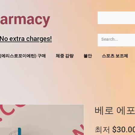
harmacy
 No extra charges!
O(에리스로포이에틴) 구매
체중 감량
불안
스포츠 보조제
베로 에
최저
$30.0