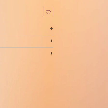
인
가
분말)의 에리트로포이에틴 베타.
 에틴의 전달을
보장,
우리는 세관에
니다.
l
의 구매자 보호 프로그램을 통해 보
구 생성을 특이적으로 자극하는 당단
열의 전구 세포로부터 적혈구의 유사
화합니다. 재조합 에포에틴 베타는 인
 암호화하는 유전자에 내장된 포유
니다. 구성에서 에포에틴 베타의 생
성은 천연 인간 EPO와 동일합니다.
eta는 헤모글로빈과 헤마토크릿 수치를 증
으로의 혈액 공급을 향상시킵니다.
에서 관찰된 베타 에포에티나 사용의
우 드문 경우지만 빈혈 상태의 치료를