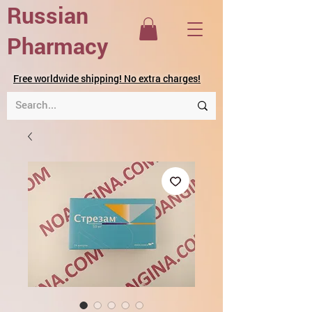
Russian
Pharmacy
Free worldwide shipping! No extra charges!