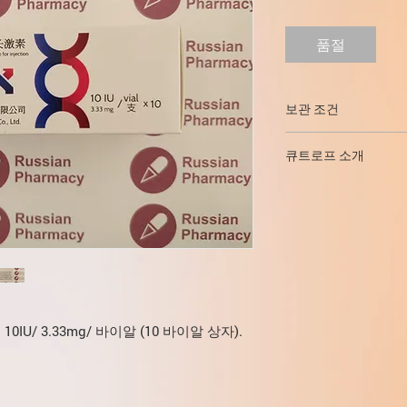
품절
보관 조건
2-8 ° C의 온도에서
큐트로프 소개
아이들의 손이 닿지 않
Qitrope는 의학에
신부전)뿐만 아니라 근육
소 등에 강력한 영향
도 인기를 얻었습니다
QITROPE는 인간 
일한 아미노산 세트(1
주사액 형태로 생산되어
국에서 생산되며 국내
10IU/ 3.33mg/ 바이알 (10 바이알 상자).
히 수출되고 있다.
최고의 품질과 정제도
사!