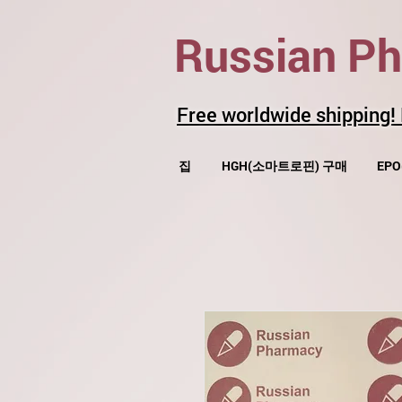
Russian P
Free worldwide shipping!
집
HGH(소마트로핀) 구매
EP