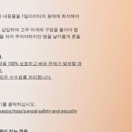
QITROPE의 주요 효과
골단의 성장을 강화하
 내용물을 1밀리리터의 용매에 희석해야
몸 전체의 단백질 합
고 몸을 회복시킵니다
 삽입하여 고무 마개에 구멍을 뚫어야 합
간의 파괴를 역전시키
물을 저어 주어야하지만 병을 날카롭게 흔들
다.
면역 글로불린 생성을
심근 세포의 형성을 
.
산소 소비를 줄입니다
자금을 100% 보호하고 배송 문제가 발생할 경
지방 연소 및 콜레스테
.
성장 호르몬의 결핍을
 모든 수수료를 처리합니다.
다.
부작용.
수많은 긍정적인 효과에
지 부작용도 있습니다
첫째, 해당 부위에 약간
여기를 클릭하십시오.
주입하지만 일반적으로
apps/mpp/paypal-safety-and-security
든 것이 통과해야합니
둘째, 장기간 사용하면
향을 미칠 수 있습니다
질문이 있는 경우