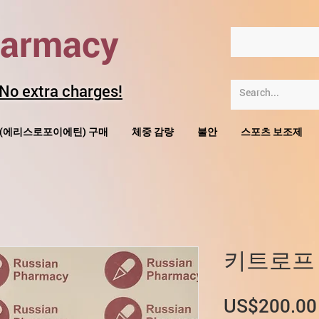
harmacy
 No extra charges!
O(에리스로포이에틴) 구매
체중 감량
불안
스포츠 보조제
키트로프
US$200.00