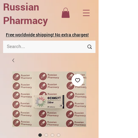
Russian
Pharmacy
Free worldwide shipping! No extra charges!