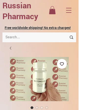
Russian
Pharmacy
Free worldwide shipping! No extra charges!