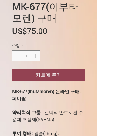
MK-677(이부타
모렌) 구매
가
US$75.00
격
수량
*
카트에 추가
MK-677(Ibutamoren) 온라인 구매.
페이팔
약리학적 그룹
: 선택적 안드로겐 수
용체 조절제(SARMs).
투여 형태:
캡슐(15mg).