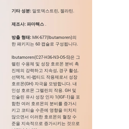
기타 성분:
말토덱스트린, 젤라틴.
제조사: 파마텍스
.
방출 형태:
MK-677(Ibutamoren)의
한 패키지는 60 캡슐로 구성됩니다.
Ibutamoren(C27-H36-N3-O5-S)은 그
렐린 수용체 및 성장 호르몬 분비 촉
진제의 강력하고 지속성, 경구 활성,
선택적, 비-펩티드 작용제로서 성장
호르몬(GH) 자극을 모방합니다. 내
인성 호르몬 그렐린의 작용. GH 및
인슐린 유사 성장 인자 1(IGF-1)을 포
함한 여러 호르몬의 분비를 증가시
키고 코티솔 수준에 영향을 미치지
않으면서 이러한 호르몬의 혈장 수
준을 지속적으로 증가시키는 것으로