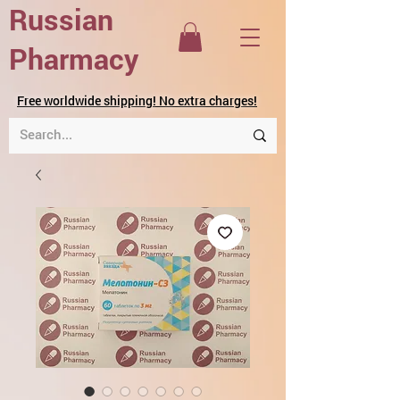
Russian
Pharmacy
Free worldwide shipping! No extra charges!