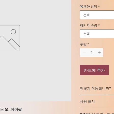
복용량 선택
*
선택
패키지 수량
*
선택
수량
*
카트에 추가
어떻게 작동합니까?
작용 기전은 통증, 염
사용 표시
을 하는 아라키돈산으
하는 사이클로옥시게나
십시오. 페이팔
강하고 중등도의 통증
성의 비선택적 억제와