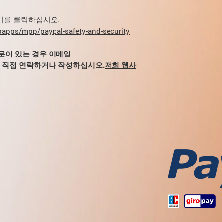
배달은 합리적인 한도
조혈 기관의 측면에서
작용(졸음, 현기증, 
출산;
살리실산은 출혈 
기간 동안 배달 시간
구 감소증.
지 않는 것이 좋습니다
여기를 클릭하십시오.
수유기(모유 수유)
항고혈압제 및 이
지혈 시스템 측면에서
우(차량 운전, 메커니
16세 미만의 어린
apps/mpp/paypal-safety-and-security
글란딘 합성 감소)
혈로 인한 출혈.
음);
독성과 신독성이 
피부 측면:
덜 자주 -
ketorolac 및 기
량을 사용하고 혈장
질문이 있는 경우 이메일
드물게 - 박리성 피부염
이 약은 외과적 수술(
합니다).
om으로 직접 연락하거나 작성하십시오.
저희 웹사
가 두꺼워지거나 벗겨짐
수술 중 마취 유지, 
Ketorolac을 다
증), 두드러기, 악성 
사용되지 않습니다.
출
여하는 경우,
신독성
독성 표피 괴사(라이엘 
이 약물은 만성 통증의
세뇨관 분비를 차
현지 반응:
덜 자주 -
주의:
감소
그리고 혈장 
알레르기 반응:
드물게
기관지 천식;
마약성 진통제의 
반응(얼굴 피부의 변색
담낭염;
골수독성 약물
약물
증, 빈호흡 또는 호흡곤
만성 심부전;
가쁨, 숨가쁨, 가슴 케
동맥 고혈압;
기타:
자주 - 부종(얼굴
신장 기능 장애(혈장
가)
;
덜 자주 - 발한 증
담즙정체;
활동성 간염;
부패;
전신성 홍반성 루푸
노년(65세 이상);
비점막 및 비인두의 