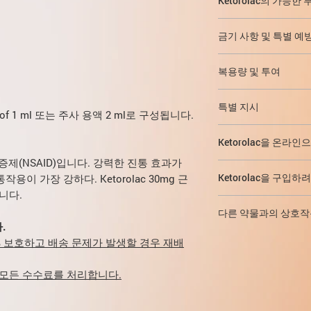
Ketorolac의 가능한
부상,
는 모르핀과 비슷하며 
치통,
소화 시스템에서:
자
근육 주사 후 0.5 시
산후 및 수술 후 통
금기 사항 및 특별 예
름, 변비, 구토, 위장
후에 최대 효과가 나
암,
움, 위장관의 미란성 
기관지 천식의 완전
근육통,
함 - 복통, 경련 또는
복용량 및 투여
의 재발성 용종증 
관절통,
변의 혈액, 혈액 또는 &
NSAID(이력 포함
신경통,
내부, 근육 내, 정맥 내.
근거&quot;, 메스꺼움
두드러기, NSAID
특별 지시
좌골 신경통,
증 증후군의 중증도를
간비대, 급성 췌장염.
оf 1 ml 또는 주사 용액 2 ml로 구성됩니다.
pyrazolone 시
탈구,
회 투여량은 10-30mg
비뇨기계에서:
드물게 
다른 NSAID와 병용 
탈수, 저혈량증(원
염좌,
간격)입니다.
. 그만큼
용혈성 요독 증후군(용
Ketorolac을 온라
압이 발생할 수 있습니
출혈 또는 발달 위
류마티스 질환.
입니다.
. 이 용액은 
자반병), 배뇨 증가, 
기 위해 제산제, 미
(NSAID)입니다. 강력한 진통 효과가
관상동맥 우회술 후
그것은
대증 요법
, 사
우리 웹 사이트에서 절
통증을 치료하기 위해 
원 부종. 감각 기관: 드
혈소판 응집에 대한 효
Ketorolac을 구입
염증성 장 질환;
용이 가장 강하다. Ketorolac 30mg 근
질병의 진행에 영향을
구입할 수 있습니다.
다.
정제는 5-7일 이상
릿한 시야 포함).
저혈량증은 신장의 부
급성기의 위장관의 
니다.
배달은 공식적으로 우
감각 기관에서:
드물게 
처방전이 필요하지 않
필요한 경우 오피오이
양;
않는 세계의 모든 국가
다른 약물과의 상호작
흐림 포함).
저희 웹사이트에서는 처
다.
저응고(혈우병 포함
우리는 세관에서 문제 없
.
호흡기에서:
드물게 -
을 구입할 수 있습니다
5일 이상 파라세타몰
중증 신부전(CC 30m
다른 NSAID, 
보장합니다(
우리는 엄
00% 보호하고 배송 문제가 발생할 경우 재배
종, 후두부종(호흡곤란
혈액 응고 장애가 있는
심한 간부전 또는 
티코트로핀, 칼슘 
신의 배달 채널이 있
중추신경계 쪽에서: 
깊은 모니터링이 필요
출혈성 뇌졸중(확증
위험 증가
및 위장 
패키지가 다음 기간 동
성 수막염(발열, 심한 두
 모든 수수료를 처리합니다.
하여 약물을 처방합니
출혈성 체질;
항응고제와 동시 
합니다.
어떤 이유
, P
과잉 행동(기분 변화, 불
차량 및 메커니즘을 
조혈 위반;
파린, 혈전용해제
검역으로 인해 배달 시
심혈관 시스템의 측면
Ketorolac을 지정
임신;
나제), 항혈소판제