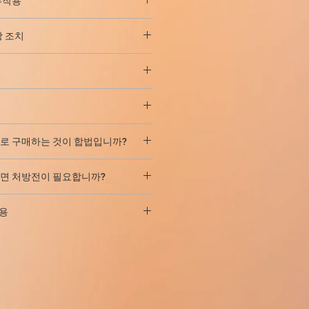
 부작용
다른 NSAID보다 훨씬 우수합니다.
주
-
위통, 설사
;
덜 자주
-
구내염, 헛배부
간 후에 진통 작용이 시작되고 1-2 시간
증,
방 조치
의 충만감
; 드물게 - 식욕 부진, 메스꺼
타납니다.
및 궤양성 병변(천공 및/또는 출혈 포
하거나 불완전한 조합, 코 및 부비동
 상복부 부위의 작열감, 대변 또는 흑색
및 아세틸살리실산 또는 기타
quot;커피&quot; 유형의 구토 포함)
)에 대한 불내성;
소아의 경우 주사로만
. 복용량은 통
, 속쓰림 등), 담즙정체성 황달, 간염,
 복용으로 인한 비염(이력);
 고려하여 개별적으로 선택됩니다.
1
리즈의 약물에 대한 편협함;
이며, 투여 빈도는 1일 4회(6-8시간
- 급성 신부전, 요통, 혈뇨, 질소혈증,
시 체액 저류, 심장 대상부전, 동맥 고혈
인에 관계없이);
노인 환자의 최대 1일 복용량은 60mg
혈성 빈혈, 신부전, 혈소판 감소증,
인으로 구매하는 것이 합법입니까?
다.
NSAID-위병증 발병 위험을 줄이
험이 높습니다.
어린이의 경우 2 일 동안 급성 및 심한
소변량의 증가 또는 감소, 신염, 신장 기
소프로스톨, 오메프라졸이 처방됩니다.
.
의 상태; 확인된 고칼륨혈증;
용시 통증과 염증을 감소시키는 것은
대적으로 합법적으로 Ketorolac을
근육 내 또는 정맥 주사로 처방됩니
물게 - 청력 상실, 이명, 시각 장애(흐
과는 24-48시간 동안 지속됩니다.
하려면 처방전이 필요합니까?
 미치지 않습니다.
 사용하지 않습니다.
작용 위험을 증가시킵니다.
침식성 및 궤양성 병변, 소화성 궤
편물을 받고 보내는 것을 금지하지
- 청력 상실, 귀울림, 시각 장애(시야
습니다!
드 진통제와 함께 처방될 수 있습니
(주로 섬나라)로 이루어집니다.
용
방전 없이 합법적으로 Ketorolac
);
이 Ketorolac로 소포를 받을 것을
 기관지경련 또는 호흡곤란, 비염, 폐부
!
과 동시에 사용하지 마십시오.
l/min 미만);
글루코코르티코스테로이드, 에탄올, 코르
격한 세관을 가진 국가에 우리의 자
, 호흡곤란).
 환자
특히 수술 후 지혈에 대한주의
활동성 간 질환;
제제와 함께 복용
위장관 점막의 궤양
습니다
).
종종
-
두통, 현기증
, 졸음, 드물게 - 무균
한 혈소판 수를 지속적으로 모니터링
 또는 의심);
출혈의 발달.
안 배달되지 않은 경우 환불을 보장
통, 경련, 목 및/또는 등 근육 경직),
다.
투여
- 쿠마린 및 인단디온 유도체, 헤
ayPal 보호 정책에 따릅니다.
안), 환각, 우울증, 정신병.
운전하는 능력에 대한 영향
(알테플라제, 스트렙토키나제, 유로키
간이 약간 늘어날 수 있지만 여전히
에서:
덜 자주 - 혈압 상승.
한 환자의 상당 부분이 중추신경계의 부
, 세팔로스포린, 발프로산 및 아세틸