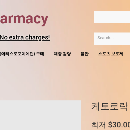
harmacy
 No extra charges!
O(에리스로포이에틴) 구매
체중 감량
불안
스포츠 보조제
케토로락
최저
$30.0