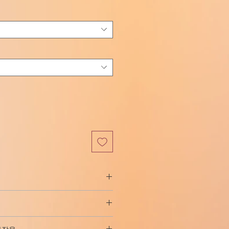
인
가
증 및 발열의 발병기전에 중요한 역할
로부터 프로스타글란딘 형성을 촉매
제 1 및 사이클로옥시게나제 2 활
 증후군:
 관련이 있습니다. 진통 효과의 강도