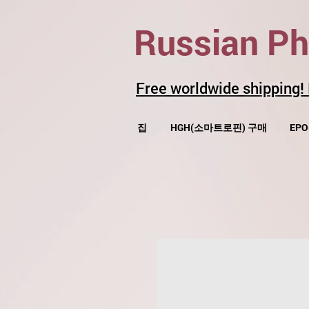
Russian P
Free worldwide shipping!
집
HGH(소마트로핀) 구매
EP