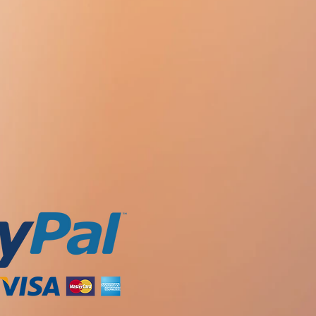
 내에서 유지되며 크리스마스 세일
:
드물게 - 빈혈, 호산구 증가증, 백혈
두통)을 일으키기 때문에
작업을 수행하
위험을 증가시킵니다.
을 초과하지 않습니다.
.
주의력과 신속한 대응이 필요한 경
;
뇨제의 효과 감소
(신장에서 프로스타
:
드물게 - 수술 후 상처, 코피, 직장 출
즘 작업)
이(유효성 및 안전성이 확립되지 않
. 메토트렉세이트와 함께 사용하면 간
증가합니다(이들의 공동 사용은 저용
 피부 발진(반구진 발진 포함), 자반병
타 NSAIDs에 과민증.
 내 농도를 조절하는 경우에만 가능
(오한이 있거나 없는 열, 충혈, 피부
산부인과를 포함)로 인해 수술 전 및
, 구개 편도선의 확대 및/또는 통
마취 유지, 통증 완화를 위한 수단으로
른 신독성 약물(금 제제 포함)과 함께 투
삼출성 홍반( 스티븐스-존슨 증후군),
혈의 높은 위험
.
 발병 위험 증가
.
증후군) ).
 치료를 위해 표시되지 않습니다.
단하는 약물
케토로락의 클리어런스
 주사 부위의 화상 또는 통증.
농도를 증가시킵니다.
 - 아나필락시스 또는 아나필락시양
효과 증가
.
, 피부 발진, 두드러기, 피부 가려움
의 혈액 독성 발현 증가
.
란, 눈꺼풀 부종, 안와주위 부종, 숨
이지의 무거움, 천명).
, 정강이, 발목, 손가락, 발, 체중 증
 크레아티닌 50mg/l 미만);
가
, 드물게 - 혀의 붓기, 발열.
스;
폴립, 다른 NSAID와 함께 사용;