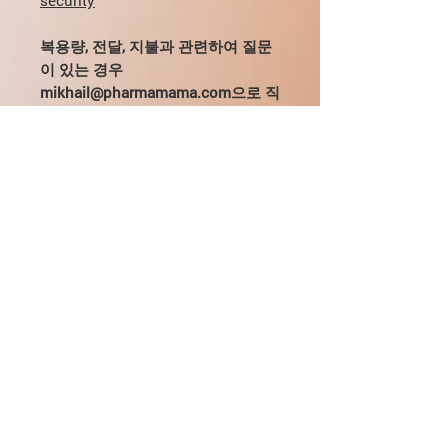
security
복용량, 전달, 지불과 관련하여 질문
이 있는 경우
mikhail@pharmamama.com으로 직
접 이메일을 보내거나
당사 웹사이
트에서 양식을 작성하십시오.
설명
Hygetropin - 191개의 아미노산으로 구
제약 형태
성된 중국 재조합 인간 성장 호르몬은
자연 인간 호르몬과 구조가 완전히 일치
Hygetropin은 주사용 건조 동결건조 소
합니다.
재구성
마토트로핀 분말로 채워진 바이알로 제
공됩니다.
제조업체에 따르면 "Hygetropin"은 주
한 패키지에는 3.3mg(10iu)의 소마트
주입 방법
사용 물로 완전히 희석 될 수 있습니다.
로핀 10앰플이 들어 있습니다.
이러한 용액은 냉장고에 보관할 때 약
하이게트로핀은 피하 주사해야 합니다.
48시간 동안 안정성을 유지합니다.
위조의 식별
복부, 팔 또는 허벅지에 피하 주사할 수
정균수로 재구성 안정적으로 유지됩니
있습니다. 세 부위 모두 주사에 대해 동
포장에는 두 가지 보호 등급이 있습니
다 - 냉장고에서 - 약 10 일. 그리고 2주