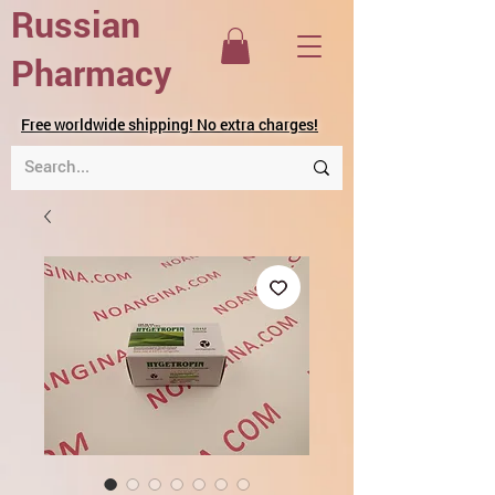
Russian
Pharmacy
Free worldwide shipping! No extra charges!