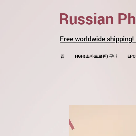
Russian P
Free worldwide shipping!
집
HGH(소마트로핀) 구매
EP