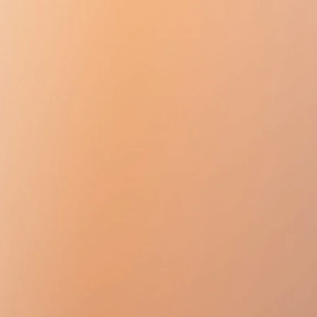
onas vaginalis, Gardnerella
 포진) - 성교 후 2 시간 이내에 적용하
eroides를 포함한 가장 단순한 그람 양성 및
러스에 대해 활성입니다. fragilis,
omonas spp., Proteus spp.의
형태의 박테리아, 박테리아 포자, 곰팡
 Hexicon®은 유산균의 기능적 활
. 혈액, 고름이 있는 상태에서 활동
낮아졌지만).
실제로 흡수되지 않을 때 전신 작용이