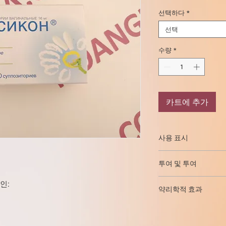
선택하다
*
선택
수량
*
카트에 추가
사용 표시
세균성 질염, 대장염(
투여 및 투여
의 치료.
산부인과 및 산부인과
질 좌약. 질내로.
인:
과 질환의 수술 치료 전,
약리학적 효과
치료를 위해 - 1 수프.
설치 전후, 자궁경부의 
필요한 경우 치료 과정
Hexicon ® 은 국소
전).
성병 예방 - 1정, 성교
pallidum, Chlamidia 
성병 예방 (클라미디아