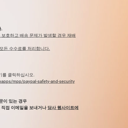
gonorrhoeae, Trichom
증, 임질, 매독, 생식기
vaginalis, Bact
십시오.
그람 음성 박테리아 바이
헤르페스 바이러스. Pseud
일부 균주 및 내산성 
.
이는 제제에 둔감합니다.
00% 보호하고 배송 문제가 발생할 경우 재배
성을 방해하지 않습니다
을 유지합니다(다소 
 모든 수수료를 처리합니다.
약동학: 질내 적용이 
없습니다.
여기를 클릭하십시오.
apps/mpp/paypal-safety-and-security
질문이 있는 경우
m으로 직접 이메일을 보내거나
당사 웹사이트에