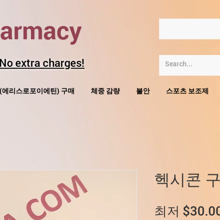
harmacy
 No extra charges!
O(에리스로포이에틴) 구매
체중 감량
불안
스포츠 보조제
헥시콘 
최저
$30.0