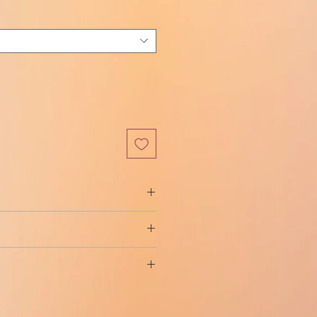
인
가
비특이적, 혼합, 트리코모나스 포함)
의 감염 및 염증성 합병증 예방(부인
 출산 및 낙태 전, 자궁 내 장치(IUD)
 하루에 2번. 치료 과정은 7-10일이며,
투열 응고 전 및 후, 자궁 내 검사
을 20일로 연장할 수 있습니다.
 적용을 위한 방부제이며 Treponema
 후 2시간 이내.
spp., Ureaplasma spp., Neisseria
, 우레아 플라스마 증, 트리코모나스