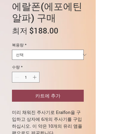
에랄폰(에포에틴
알파) 구매
할
최저
$188.00
인
복용량
*
가
수량
*
카트에 추가
미리 채워진 주사기로 Eralfon을 구
입하고 상자에 6개의 주사기를 구입
하십시오. 이 약은 10개의 유리 앰플
팩으로도 제공됩니다.