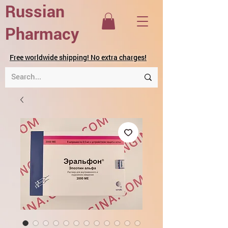
Russian
Pharmacy
Free worldwide shipping! No extra charges!