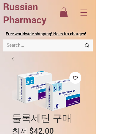
Russian
Pharmacy
Free worldwide shipping! No extra charges!
둘록세틴 구매
할
최저
$42.00