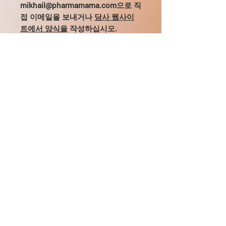
mikhail@pharmamama.com으로 직
접 이메일을 보내거나
당사 웹사이
트에서 양식을
작성하십시오.
사용 표시
당뇨병성 신경병증의 고통스러운 형태
투여 및 투여
인 우울증.
권장되는 초기 용량은 1일 1회 60mg입
상호 작용
니다.
필요한 경우 1일 용량을 60mg에서 최
둘록세틴의 동시 사용(60mg/일 2회)은
대 120mg까지 2회로 나누어 증량할 수
CYP1A2에 의해 대사되는 오필린의 약
있습니다.
동학에 유의한 영향을 미치지 않았습니
배송 정보
중증의 신장애 환자(CK <30 ml/min)의
다. 둘록세틴은 다른 약물(CYP1A2 기
경우 초기 용량은 1일 1회 30 mg으로
질)의 대사에 임상적으로 유의한 영향
자주 묻는 질문 및 연락처
한다. 간 기능 장애가 있는 환자의 경우
을 미치지 않을 것입니다.
이 약의 초기 용량을 줄이거나 투여 횟
CYP1A2의 잠재적인 억제제(예: 플루오
수를 줄여야 합니다.
리뷰/피드백
로퀴놀론)와 둘록세틴의 동시 투여는
둘록세틴의 농도를 증가시킬 수 있습니
다.