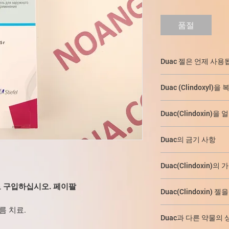
품절
Duac 젤은 언제 사용
Duac 젤은 특히 주로
Duac (Clindoxyl)
중등도의 여드름
치료
Duac은
국소용으로만
Duac(Clindoxin
1일 1회 환부 전체에 
치료 효과를 얻기 위
클렌저로
피부를 완전
Duac의 금기 사항
12주를 넘지 않습니다
클린다마이신, 린
너무 많은 제제를 피부
12주 이상의 여드름
Duac(Clindoxin)
모든 약물 성분에 
다. 젤 도포 후 손을 
퍼옥사이드 조합의 안
아래에 나타난 바람직하
인으로 구입하십시오. 페이팔
12세 미만의 어린이
필요한 경우 젤을 흡수
Duac(Clindoxin)
상 및 발생 빈도에 따
다.
이 정의됩니다: 매우 자주(>
름 치료.
예
, 것이 가능하다.
수유 기간;
1/10), 자주 사용하지 않음
Duac과 다른 약물의 
피부
가 건조하거나 
및 < 1/1 000), 매