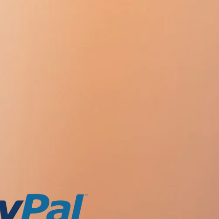
g
반, 벗겨짐, 적용 부위의 건조한 피부
 약하게 표현됨).
 - 2.5mg
감광.
 mg
 홍반성 발진, 피부염, 적용 부위의
1mg
0mg
위의 두드러기.
장애 및 장애
함한 도포 부위의 기타 반응.