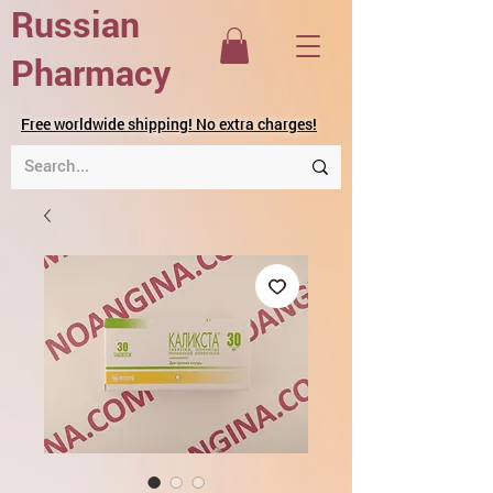
Russian
Pharmacy
Free worldwide shipping! No extra charges!