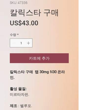
SKU: 47336
칼릭스타 구매
가
US$43.00
격
수량
*
카트에 추가
칼릭스타 구매
탭 30mg N30 온라
인.
활성 물질:
미르타자핀.
제조
: 벨루포.