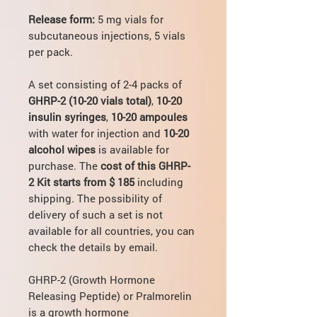
Release form:
5 mg vials for
subcutaneous injections, 5 vials
per pack.
A set consisting of 2-4 packs of
GHRP-2 (10-20 vials total)
,
10-20
insulin syringes
,
10-20 ampoules
with water for injection and
10-20
alcohol wipes
is available for
purchase. The
cost of this GHRP-
2 Kit starts from $ 185
including
shipping. The possibility of
delivery of such a set is not
available for all countries, you can
check the details by email.
GHRP-2 (Growth Hormone
Releasing Peptide) or Pralmorelin
is a growth hormone