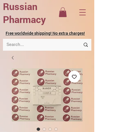
Russian
Pharmacy
Free worldwide shipping! No extra charges!