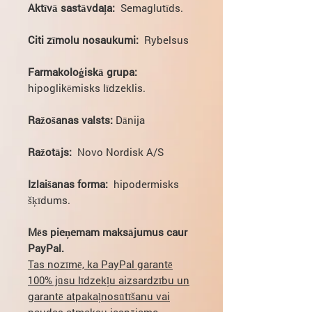
Aktīvā sastāvdaļa:
Semaglutīds.
Citi zīmolu nosaukumi:
Rybelsus
Farmakoloģiskā grupa:
hipoglikēmisks līdzeklis.
Ražošanas valsts:
Dānija
Ražotājs:
Novo Nordisk A/S
Izlaišanas forma:
hipodermisks
šķīdums.
Mēs pieņemam maksājumus caur
PayPal.
Tas nozīmē, ka PayPal garantē
100% jūsu līdzekļu aizsardzību un
garantē atpakaļnosūtīšanu vai
naudas atmaksu iespējamo