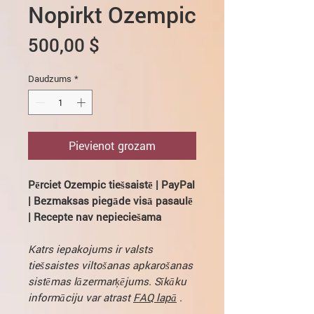
Nopirkt Ozempic
Cena
500,00 $
Daudzums
*
Pievienot grozam
Pērciet Ozempic tiešsaistē | PayPal
| Bezmaksas piegāde visā pasaulē
| Recepte nav nepieciešama
Katrs iepakojums ir valsts
tiešsaistes viltošanas apkarošanas
sistēmas lāzermarķējums. Sīkāku
informāciju var atrast
FAQ lapā
.