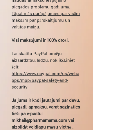
piegādes problēmu gadījumā.
Tāpat mēs parūpējamies par visām
maksām par pārskaitījumu un
valūtas maiņu.
Visi maksājumi ir 100% droši.
Lai skatītu PayPal pircēju
aizsardzību, lūdzu, noklikšķiniet
šeit:
https://www.paypal.com/us/weba
pps/mpp/paypal-safety-and-
security
Ja jums ir kādi jautājumi par devu,
piegādi, apmaksu, varat sazināties
tieši pa e-pastu:
mikhail@pharmamama.com vai
aizpildīt
veidlapu mūsu vietnē
.