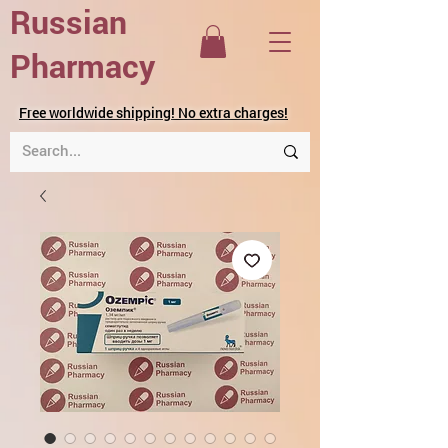
Russian
Pharmacy
Free worldwide shipping! No extra charges!