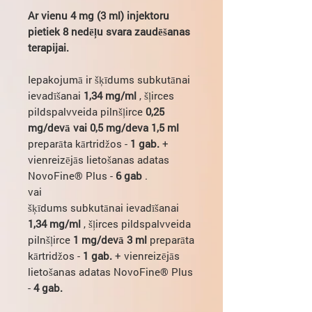
Ar vienu 4 mg (3 ml) injektoru
pietiek 8 nedēļu svara zaudēšanas
terapijai.
Iepakojumā ir šķīdums subkutānai
ievadīšanai
1,34 mg/ml
, šļirces
pildspalvveida pilnšļirce
0,25
mg/devā vai 0,5 mg/deva 1,5 ml
preparāta kārtridžos -
1 gab.
+
vienreizējās lietošanas adatas
NovoFine® Plus -
6 gab
.
vai
šķīdums subkutānai ievadīšanai
1,34 mg/ml
, šļirces pildspalvveida
pilnšļirce
1 mg/devā 3 ml
preparāta
kārtridžos -
1 gab.
+ vienreizējās
lietošanas adatas NovoFine® Plus
-
4 gab.