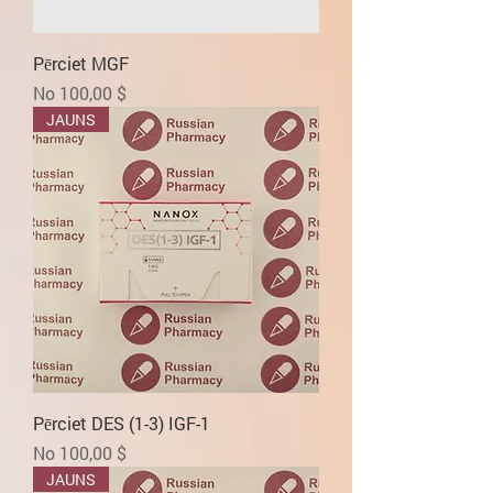
Pērciet MGF
Izpārdošanas cena
No
100,00 $
JAUNS
Pērciet DES (1-3) IGF-1
Izpārdošanas cena
No
100,00 $
JAUNS