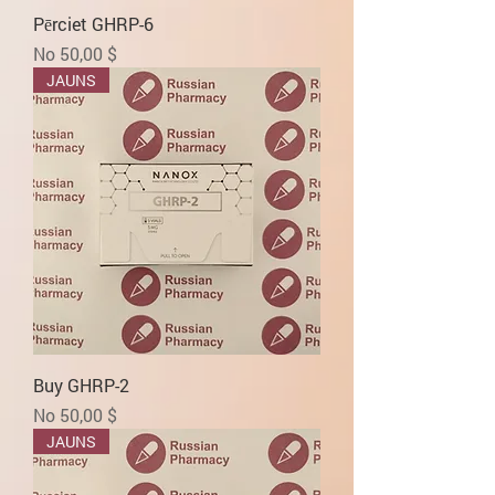
Pērciet GHRP-6
Izpārdošanas cena
No
50,00 $
JAUNS
Buy GHRP-2
Izpārdošanas cena
No
50,00 $
JAUNS