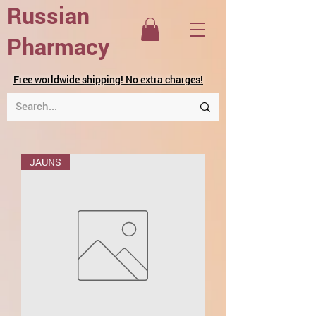
Russian
Pharmacy
Free worldwide shipping! No extra charges!
JAUNS