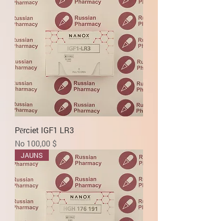
Pērciet IGF1 LR3
Izpārdošanas cena
No
100,00 $
JAUNS