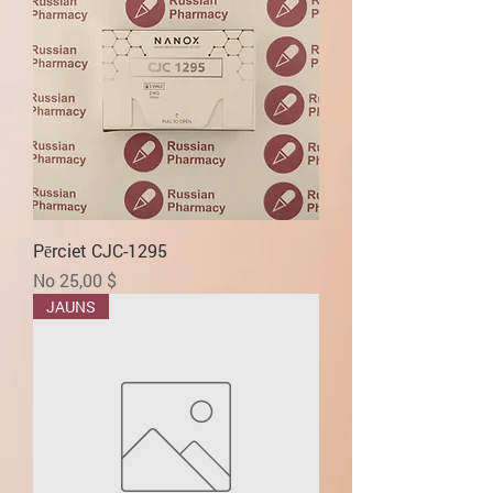
Pērciet CJC-1295
Izpārdošanas cena
No
25,00 $
JAUNS