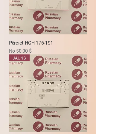
Pērciet HGH 176-191
Izpārdošanas cena
No
50,00 $
JAUNS