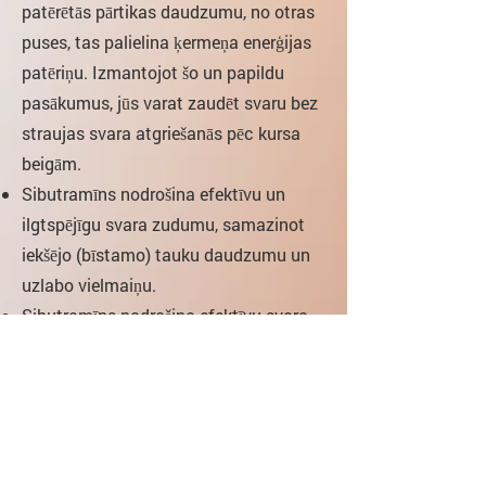
patērētās pārtikas daudzumu, no otras
puses, tas palielina ķermeņa enerģijas
patēriņu. Izmantojot šo un papildu
pasākumus, jūs varat zaudēt svaru bez
straujas svara atgriešanās pēc kursa
beigām.
Sibutramīns nodrošina efektīvu un
ilgtspējīgu svara zudumu, samazinot
iekšējo (bīstamo) tauku daudzumu un
uzlabo vielmaiņu.
Sibutramīns nodrošina efektīvu svara
zudumu neatkarīgi no dzimuma,
vecuma un vienlaicīgu slimību
klātbūtnes.
Efektu var sajust, kad sibutramīns sāk
darboties. Tas nav mītisks efekts, sāta