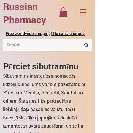
Russian
Pharmacy
Free worldwide shipping! No extra charges!
Pērciet sibutramīnu
Sibutramīns ir ēstgribas nomācošs
līdzeklis, kas jums var būt pazīstams ar
zīmoliem Meridia, Reductil, Sibutril un
citiem. Šīs zāles tika pārtrauktas
lielākajā daļā pasaules valstu, taču
Krievijā šīs zāles joprojām tiek aktīvi
izmantotas svara zaudēšanai un šeit ir