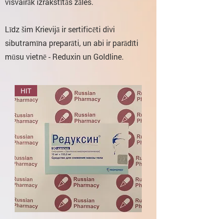
visvairāk izrakstītās zāles.
Līdz šim Krievijā ir sertificēti divi
sibutramīna preparāti, un abi ir parādīti
mūsu vietnē - Reduxin un Goldline.
HIT