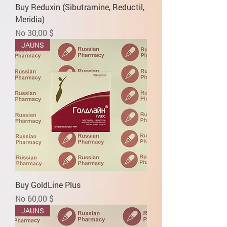
Buy Reduxin (Sibutramine, Reductil,
Meridia)
Izpārdošanas cena
No
30,00 $
JAUNS
Buy GoldLine Plus
Izpārdošanas cena
No
60,00 $
JAUNS