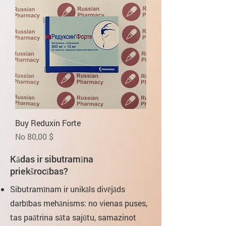
Buy Reduxin Forte
Izpārdošanas cena
No
80,00 $
Kādas ir sibutramīna
priekšrocības?
Sibutramīnam ir unikāls divējāds
darbības mehānisms: no vienas puses,
tas paātrina sāta sajūtu, samazinot