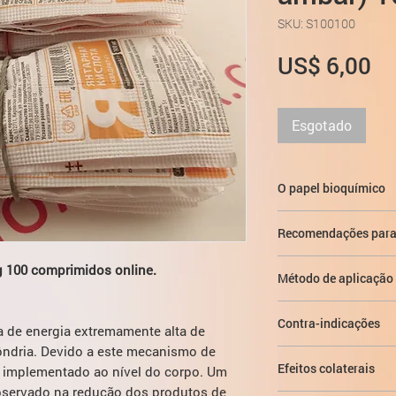
SKU: S100100
Pr
US$ 6,00
Esgotado
O papel bioquímico
O ácido succínico es
Recomendações para
respiração celular d
oxigênio. O membro m
Treinamento físic
 100 comprimidos online.
tricarboxílico, ou cic
Método de aplicação 
competições.
central do metabolis
O período de recu
Cursos permanentes 
energia a partir da o
treinamento.
Contra-indicações
arcabouço regulatóri
a de energia extremamente alta de
local de intersecção 
A necessidade de e
50-100 mg por dia; us
adição de succinato d
côndria. Devido a este mecanismo de
Hipersensibilidade 
recepção, alguns dias
acordo com o princíp
Efeitos colaterais
te implementado ao nível do corpo. Um
materiais de partida 
bservado na redução dos produtos de