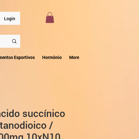
Login
mentos Esportivos
Hormônio
More
cido succínico
tanodioico /
100mg 10хN10