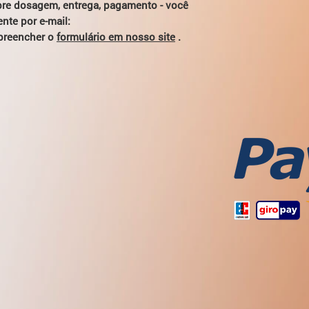
(aldeído acético), u
bre dosagem, entrega, pagamento - você
você se sentir mal co
nte por e-mail:
perdem a capacidade 
preencher o
formulário em nosso site
.
importantes que se 
ainda mais.
A recepção de ácido 
desintoxicação, acel
acetaldeído em subs
saúde geral.
O ácido succínico po
de manhã em caso de