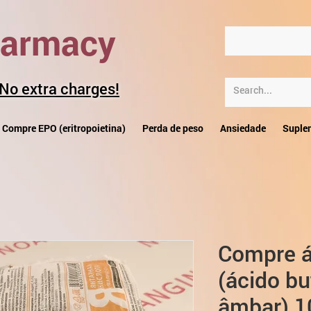
harmacy
 No extra charges!
Compre EPO (eritropoietina)
Perda de peso
Ansiedade
Suple
Compre á
(ácido bu
âmbar) 