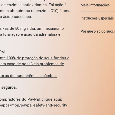
Com cuidado nas doen
Em situações agudas
permite acelerar o pr
 de enzimas antioxidantes. Tal ação é
Mais Informações
succínico deve ser a
oxidados do metabol
niem ubiquinona (coenzima Q10) é uma
Este medicamento é d
o ácido succínico.
Instruções Especiais
superior à dos supl
título.
Tenha em mente o efei
aixas de 50 mg / dia, um mecanismo
Por que o ácido succ
portanto, procure aju
r a formação e ação da adrenalina e
sensoriais do estado,
Ácido succínico - um
nervoso e hormonal - 
com alimentos comuns
utilidade de sono, bom
apenas temporariame
al.
portabilidade de inge
substâncias naturais
ante 100% de proteção de seus fundos e
e, via de regra, não t
 em caso de possíveis problemas de
É necessário escolher
Portanto, o ácido suc
sistema de compensa
não uma cura. O áci
xas de transferência e câmbio.
recuperação.
energético dos tecid
Tem a capacidade de 
 seguros.
respiração celular, f
protege contra várias
compradores do PayPal, clique aqui:
álcool.
apps/mpp/paypal-safety-and-security
O álcool bebido no f