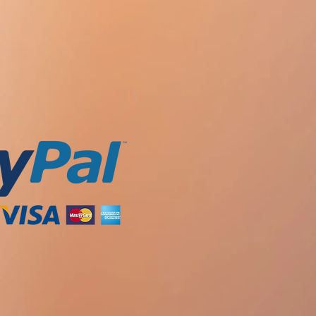
ma substância venenosa que faz
m uma ressaca. A partir das células
de oxidar uma série de elementos
acumulam no corpo, envenenando-o
succínico ajuda o corpo na
era o processo de conversão do
tâncias menos nocivas e melhora a
de ser tomado antes das refeições e
 ressaca.