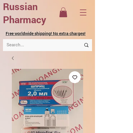
Russian
Pharmacy
Free worldwide shipping! No extra charges!