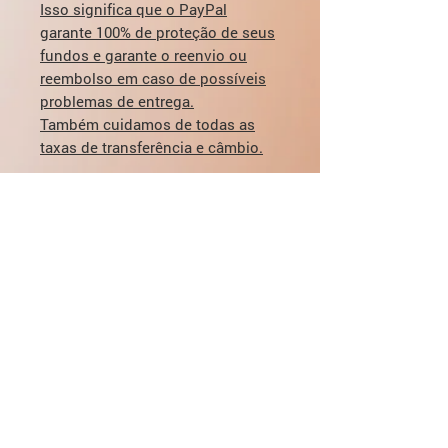
Isso significa que o PayPal
garante 100% de proteção de seus
fundos e garante o reenvio ou
reembolso em caso de possíveis
problemas de entrega.
Também cuidamos de todas as
taxas de transferência e câmbio.
Todos os pagamentos são 100%
seguros.
Para visualizar a proteção aos
compradores do PayPal, clique
aqui:
https://www.paypal.com/us/weba
pps/mpp/paypal-safety-and-
security
Se você tiver alguma dúvida sobre
dosagem, entrega, pagamento -