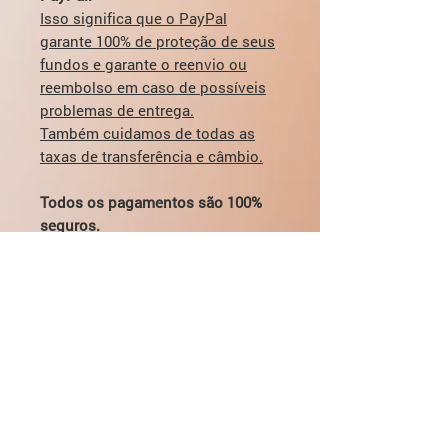
Isso significa que o PayPal
garante 100% de proteção de seus
fundos e garante o reenvio ou
reembolso em caso de possíveis
problemas de entrega.
Também cuidamos de todas as
taxas de transferência e câmbio.
Todos os pagamentos são 100%
seguros.
Para visualizar a proteção aos
compradores do PayPal, clique
aqui:
https://www.paypal.com/us/weba
pps/mpp/paypal-safety-and-
security
Se você tiver alguma dúvida sobre