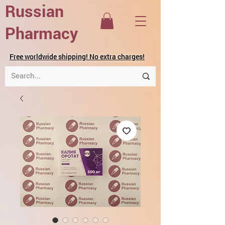
Russian
Pharmacy
Free worldwide shipping! No extra charges!