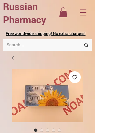
Russian
Pharmacy
Free worldwide shipping! No extra charges!