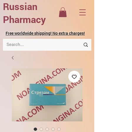
Russian
Pharmacy
Free worldwide shipping! No extra charges!