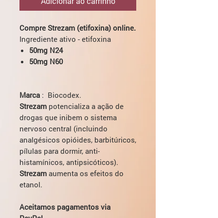
Adicionar ao carrinho
Compre Strezam (etifoxina) online.
Ingrediente ativo - etifoxina
50mg N24
50mg N60
Marca
: Biocodex.
Strezam
potencializa a ação de
drogas que inibem o sistema
nervoso central (incluindo
analgésicos opióides, barbitúricos,
pílulas para dormir, anti-
histamínicos, antipsicóticos).
Strezam
aumenta os efeitos do
etanol.
Aceitamos pagamentos via
PayPal.