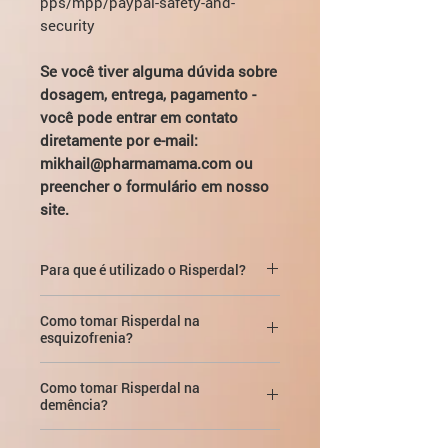
pps/mpp/paypal-safety-and-
security
Se você tiver alguma dúvida sobre
dosagem, entrega, pagamento -
você pode entrar em contato
diretamente por e-mail:
mikhail@pharmamama.com ou
preencher o formulário em nosso
site.
Para que é utilizado o Risperdal?
Risperdal é usado no tratamento de:
Como tomar Risperdal na
esquizofrenia?
Esquizofrenia em adultos e
crianças a partir dos 13 anos;
Por dentro, independentemente da
Como tomar Risperdal na
ingestão de alimentos.
demência?
Episódios maníacos associados
ao transtorno bipolar, moderados e
Como os adultos devem tomar
A dose inicial recomendada é de
0,25