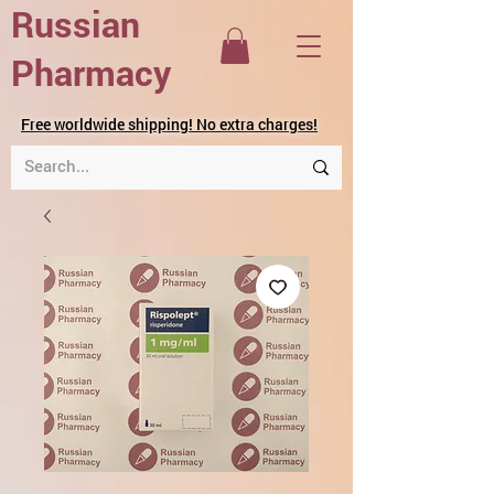
Russian
Pharmacy
Free worldwide shipping! No extra charges!