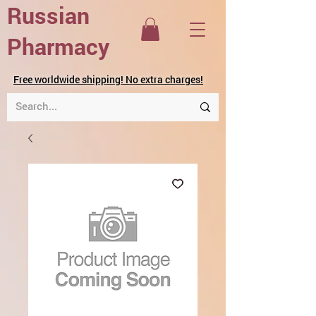
Russian
Pharmacy
Free worldwide shipping! No extra charges!