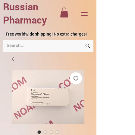
Russian
Pharmacy
Free worldwide shipping! No extra charges!