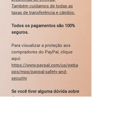
Também cuidamos de todas as
taxas de transferência e câmbio.
Todos os pagamentos são 100%
seguros.
Para visualizar a proteção aos
compradores do PayPal, clique
aqui:
https://www.paypal.com/us/weba
pps/mpp/paypal-safety-and-
security
Se você tiver alguma dúvida sobre
dosagem, entrega, pagamento -
você pode entrar em contato
diretamente pelo e-mail:
mikhail@pharmamama.com ou
preencher o
formulário em nosso