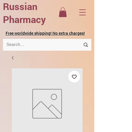
Russian
Pharmacy
Free worldwide shipping! No extra charges!