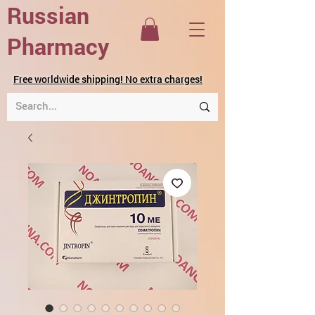
Russian
Pharmacy
Free worldwide shipping! No extra charges!