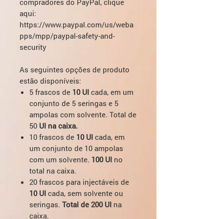
compradores do PayPal, clique
aqui:
https://www.paypal.com/us/weba
pps/mpp/paypal-safety-and-
security
As seguintes opções de produto
estão disponíveis:
5 frascos de
10 UI
cada, em um
conjunto de 5 seringas e 5
ampolas com solvente. Total de
50
UI na caixa.
10 frascos de
10 UI
cada, em
um conjunto de 10 ampolas
com um solvente.
100 UI
no
total na caixa.
20 frascos para injectáveis de
10 UI
cada, sem solvente ou
seringas.
Total de 200 UI
na
caixa.