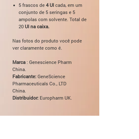
5 frascos de
4 UI
cada, em um
conjunto de 5 seringas e 5
ampolas com solvente. Total de
20
UI na caixa.
Nas fotos do produto você pode
ver claramente como é.
Marca
: Genescience Pharm
China.
Fabricante:
GeneScience
Pharmaceuticals Co., LTD
China.
Distribuidor:
Europharm UK.
Se você tiver alguma dúvida sobre
dosagem, entrega, pagamento -
você pode entrar em contato