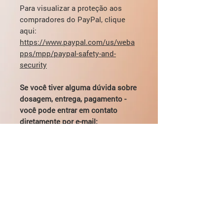
Para visualizar a proteção aos
compradores do PayPal, clique
aqui:
https://www.paypal.com/us/weba
pps/mpp/paypal-safety-and-
security
Se você tiver alguma dúvida sobre
dosagem, entrega, pagamento -
você pode entrar em contato
diretamente por e-mail:
mikhail@pharmamama.com ou
preencher
o formulário em nosso
site
.
Indicações de uso
Transtornos depressivos de gravidade
Dosagem e Administração
variável.