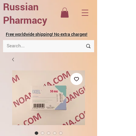
Russian
Pharmacy
Free worldwide shipping! No extra charges!