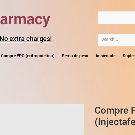
harmacy
 No extra charges!
Compre EPO (eritropoietina)
Perda de peso
Ansiedade
Suple
Compre F
(Injectafe