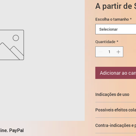
A partir de
Escolha o tamanho
*
Selecionar
Quantidade
*
Adicionar ao car
Indicações de uso
tratamento da def
Possíveis efeitos cola
preparações orais 
podem ser prescri
As seguintes reações
tratamento da def
Contra-indicações e 
ensaios clínicos nos
line. PayPal
necessária uma rep
pacientes
tomou Feri