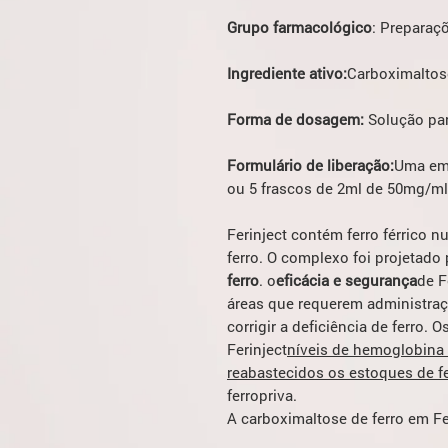
Grupo farmacológico
: Preparaçõ
Ingrediente ativo:
Carboximaltose
Forma de dosagem:
Solução par
Formulário de liberação:
Uma emb
ou 5 frascos de 2ml de 50mg/ml 
Ferinject contém ferro férrico 
ferro. O complexo foi projetado
ferro
. o
eficácia e segurança
de F
áreas que requerem administra
corrigir a deficiência de ferro.
Ferinject
níveis de hemoglobina
reabastecidos os estoques de f
ferropriva.
A carboximaltose de ferro em Fe