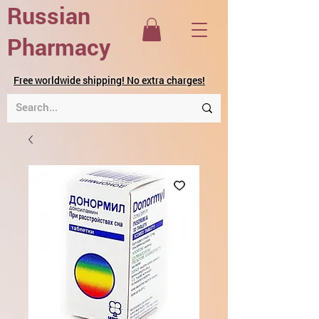
Russian
Pharmacy
Free worldwide shipping! No extra charges!