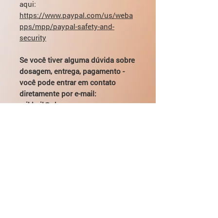
aqui:
https://www.paypal.com/us/weba
pps/mpp/paypal-safety-and-
security
Se você tiver alguma dúvida sobre
dosagem, entrega, pagamento -
você pode entrar em contato
diretamente por e-mail:
mikhail@pharmamama.com ou
preencher
o formulário em nosso
site
.
Indicações de uso
Distúrbios do sono, insônia.
Dosagem e Administração
Pacientes com mais de 15 anos de
Interações medicamentosas
idade recebem 1 / 2-1 comprimidos