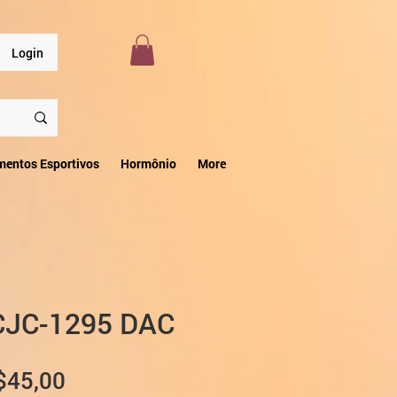
Login
mentos Esportivos
Hormônio
More
CJC-1295 DAC
Preço
$45,00