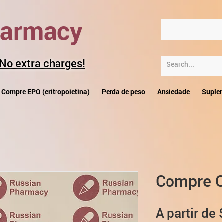
harmacy
 No extra charges!
Compre EPO (eritropoietina)
Perda de peso
Ansiedade
Suple
Compre 
A partir de