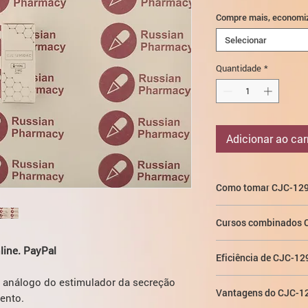
Compre mais, economi
Selecionar
Quantidade
*
Adicionar ao car
Como tomar CJC-12
Após uma única inje
Cursos combinados 
concentração de hor
vezes no dia 6, a con
Foi comprovado e est
ine. PayPal
vezes no dia 10. A
me
Eficiência de CJC-1
administração simul
. A dose média é de
3
6 ou GHRP-2) leva a u
, análogo do estimulador da secreção
Estudos demonstrar
uma vez por semana
peptídeos têm um efe
Vantagens do CJC-1
efeitos semelhantes 
ento.
outros. Além disso, 