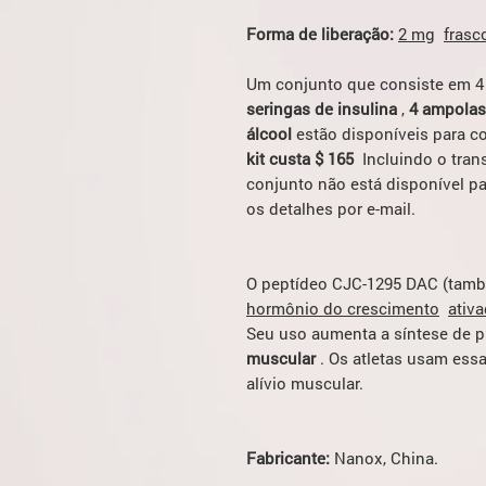
Forma de liberação:
2 mg
frasc
Um conjunto que consiste em 
seringas de insulina
,
4 ampolas
álcool
estão disponíveis para c
kit custa $ 165
Incluindo o trans
conjunto não está disponível pa
os detalhes por e-mail.
O peptídeo CJC-1295 DAC (tam
hormônio do crescimento
ativa
Seu uso aumenta a síntese de p
muscular
. Os atletas usam ess
alívio muscular.
Fabricante:
Nanox, China.