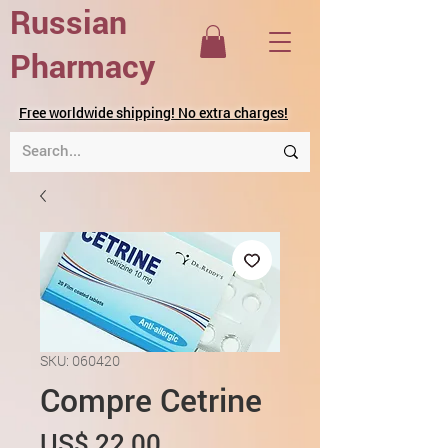
Russian
Pharmacy
Free worldwide shipping! No extra charges!
SKU: 060420
Compre Cetrine
Preço
US$ 22,00