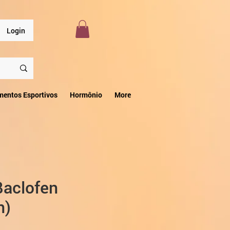
Login
mentos Esportivos
Hormônio
More
aclofen
n)