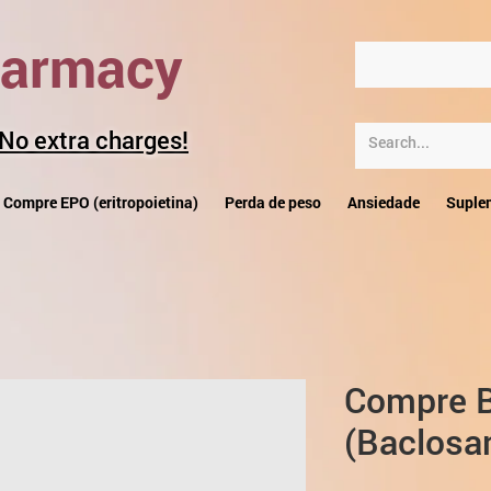
harmacy
 No extra charges!
Compre EPO (eritropoietina)
Perda de peso
Ansiedade
Suple
Compre B
(Baclosa