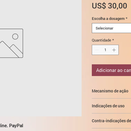
P
US$ 30,00
Escolha a dosagem
*
Selecionar
Quantidade
*
Adicionar ao car
Mecanismo de ação
A principal manifest
Indicações de uso
farmacológica é a açã
espinhais e viscerais
Espasticidade na 
tônus do músculo esq
Contra-indicações de
traços,
ine. PayPal
efeito analgésico. Su
trauma craniocere