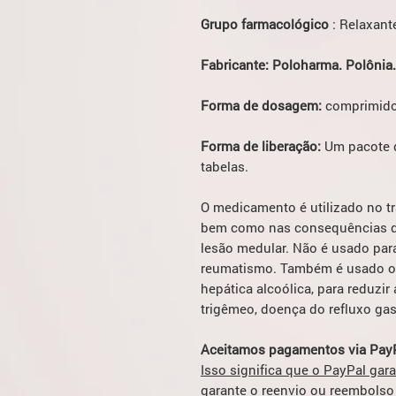
Grupo farmacológico
: Relaxant
Fabricante: Poloharma. Polônia.
Forma de dosagem:
comprimidos
Forma de liberação:
Um pacote d
tabelas.
O medicamento é utilizado no tr
bem como nas consequências de
lesão medular. Não é usado pa
reumatismo. Também é usado of
hepática alcoólica, para reduzir
trigêmeo, doença do refluxo gas
Aceitamos pagamentos via PayP
Isso significa que o PayPal gar
garante o reenvio ou reembolso