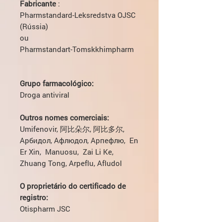
Fabricante
:
Pharmstandard-Leksredstva OJSC
(Rússia)
ou
Pharmstandart-Tomskkhimpharm
Grupo farmacológico:
Droga antiviral
Outros nomes comerciais:
Umifenovir, 阿比朵尔, 阿比多尔,
Арбидол, Афлюдол, Арпефлю, En
Er Xin, Manuosu, Zai Li Ke,
Zhuang Tong, Arpeflu, Afludol
O proprietário do certificado de
registro:
Otispharm JSC