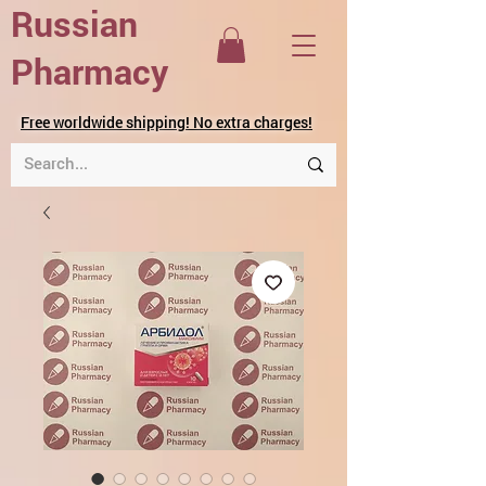
Russian
Pharmacy
Free worldwide shipping! No extra charges!