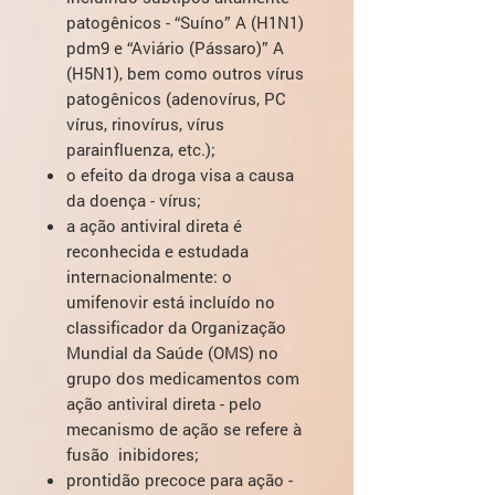
patogênicos - “Suíno” A (H1N1)
pdm9 e “Aviário (Pássaro)” A
(H5N1), bem como outros vírus
patogênicos (adenovírus, PC
vírus, rinovírus, vírus
parainfluenza, etc.);
o efeito da droga visa a causa
da doença - vírus;
a ação antiviral direta é
reconhecida e estudada
internacionalmente: o
umifenovir está incluído no
classificador da Organização
Mundial da Saúde (OMS) no
grupo dos medicamentos com
ação antiviral direta - pelo
mecanismo de ação se refere à
fusão inibidores;
prontidão precoce para ação -