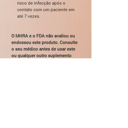
risco de infecção após o
contato com um paciente em
até 7 vezes.
O MHRA e o FDA não avaliou ou
endossou este produto. Consulte
o seu médico antes de usar este
ou qualquer outro suplemento
nutricional ou medicamento.
Aceitamos pagamentos via
PayPal.
Isso significa que o PayPal
garante 100% de proteção de seus
fundos e garante o reenvio ou
reembolso em caso de possíveis
problemas de entrega.
Também cuidamos de todas as
taxas de transferência e câmbio.